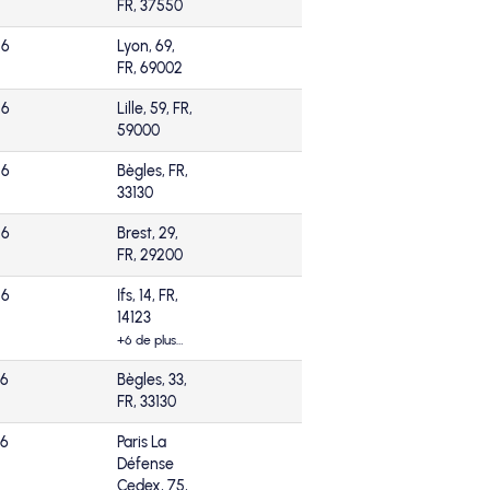
FR, 37550
26
Lyon, 69,
FR, 69002
26
Lille, 59, FR,
59000
26
Bègles, FR,
33130
26
Brest, 29,
FR, 29200
26
Ifs, 14, FR,
14123
+6 de plus…
26
Bègles, 33,
FR, 33130
26
Paris La
Défense
Cedex, 75,