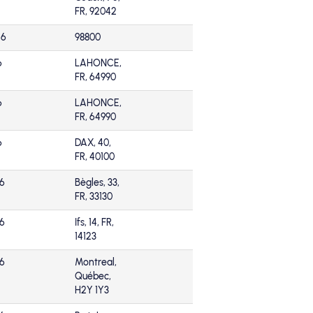
FR, 92042
26
98800
6
LAHONCE,
FR, 64990
6
LAHONCE,
FR, 64990
6
DAX, 40,
FR, 40100
26
Bègles, 33,
FR, 33130
26
Ifs, 14, FR,
14123
26
Montreal,
Québec,
H2Y 1Y3