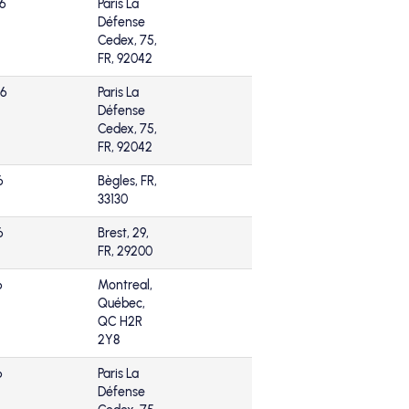
26
Paris La
Défense
Cedex, 75,
FR, 92042
26
Paris La
Défense
Cedex, 75,
FR, 92042
6
Bègles, FR,
33130
6
Brest, 29,
FR, 29200
6
Montreal,
Québec,
QC H2R
2Y8
6
Paris La
Défense