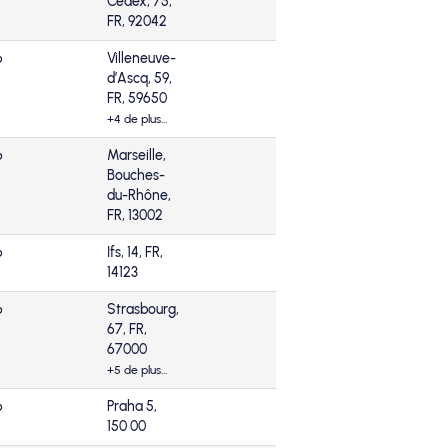
Cedex, 75,
FR, 92042
6
Villeneuve-
d’Ascq, 59,
FR, 59650
+4 de plus…
6
Marseille,
Bouches-
du-Rhône,
FR, 13002
6
Ifs, 14, FR,
14123
6
Strasbourg,
67, FR,
67000
+5 de plus…
6
Praha 5,
150 00