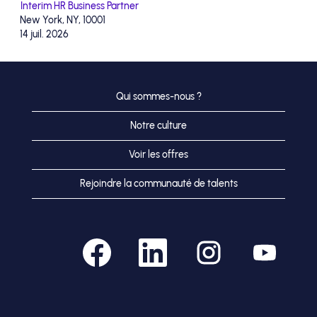
Interim HR Business Partner
New York, NY, 10001
14 juil. 2026
Qui sommes-nous ?
Notre culture
Voir les offres
Rejoindre la communauté de talents
S
S
S
S
’
’
’
’
o
o
o
o
u
u
u
u
v
v
v
v
r
r
r
r
e
e
e
e
d
d
d
d